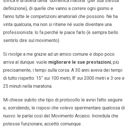
Enrica è un’atleta della “domenica mattina” (per sua stessa
definizione), di quelle che vanno a correre ogni giorno e
fanno tutte le competizioni amatoriali che possono. Ne ha
vinta qualcuna, ma non si ritiene né vuole diventare una
professionista: lo fa perché le piace farlo (è sempre bello
sentirlo dire sul movimento).
Si rivolge a me grazie ad un amico comune e dopo poco
arriva al dunque: vuole
migliorare le sue prestazioni
, più
precisamente, i tempi sulla corsa. A 30 anni aveva dei tempi
di tutto rispetto: 15” sui 100 metri, 8’ sui 2000 metri e 3 ore e
25 minuti nella maratona.
Mi chiese subito che tipo di protocollo le avrei fatto seguire
e, sorridendo, le risposi che volevo sperimentare qualcosa di
nuovo: le parlai così del Movimento Arcaico. Incredula che
potesse funzionare, accettò comunque.