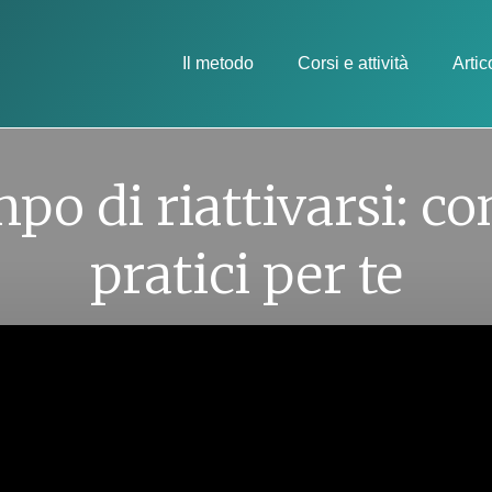
Il metodo
Corsi e attività
Artic
po di riattivarsi: co
pratici per te