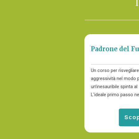
Padrone del F
Un corso per risvegliar
aggressività nel modo p
un'inesauribile spinta a
L'ideale primo passo n
Scop