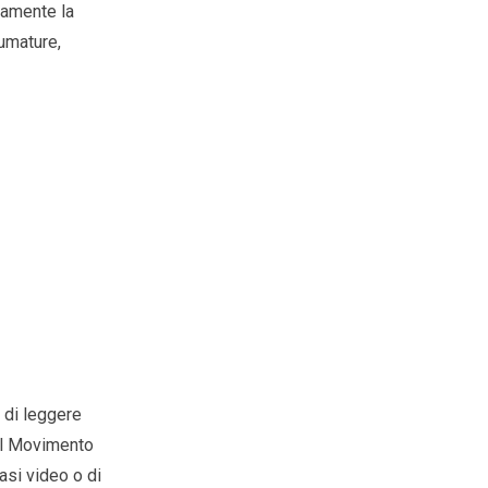
tamente la
umature,
 di leggere
ul Movimento
asi video o di