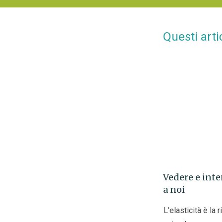
Questi arti
Vedere e int
a noi
L'elasticità è la 