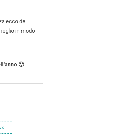
za ecco dei
l meglio in modo
ll'anno 🙂
vo