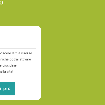
o
oscere le tue risorse
niche potrai attivare
e discipline
lla vita!
i più