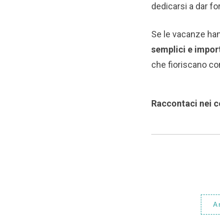
dedicarsi a dar fo
Se le vacanze han
semplici e import
che fioriscano con
Raccontaci nei c
A