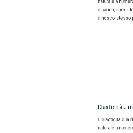
naturale a numero
il carico, i pesi,
il nostro stesso
Elasticità… m
L'elasticità è la 
naturale a numero