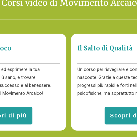
I Corsi video di Movimento Arcaic
uoco
Il Salto di Qualità
e ed esprimere la tua
Un corso per risvegliare e con
iù sano, e trovare
nascoste. Grazie a queste tec
l successo e al benessere.
progressi più rapidi e forti nell
el Movimento Arcaico!
psicofisiche, ma soprattutto ne
ri di più
Scopri d