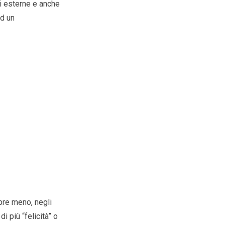
oni esterne e anche
ad un
mpre meno, negli
di più “felicità” o